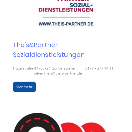
Theis&Partner
Sozialdienstleistungen
Hügelstraße 41 -66724 Gundersweiler 0177 – 277 14 11
oliver.theis@theis-partner.de
Hier mehr!