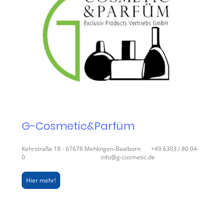
G-Cosmetic&Parfüm
Kehrstraße 18 - 67678 Mehlingen-Baalborn +49 6303 / 80 04-
0 info@g-cosmetic.de
Hier mehr!