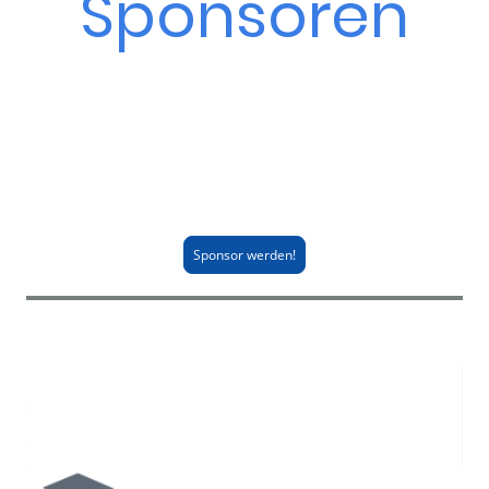
Sponsoren
Dankeschön!
Wir bedanken uns bei unseren Partnern für die tatkräftige
Unterstützung!
Ohne euch könnten wir vieles nicht realisieren!
Sponsor werden!