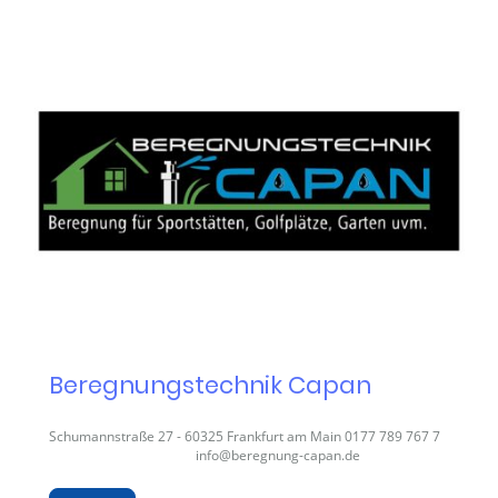
Beregnungstechnik Capan
Schumannstraße 27 - 60325 Frankfurt am Main 0177 789 767 7
info@beregnung-capan.de