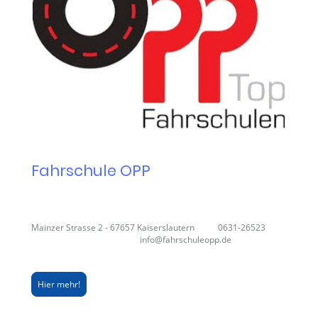
Fahrschule OPP
Mainzer Strasse 2 - 67657 Kaiserslautern 0631-26523
info@fahrschuleopp.de
Hier mehr!